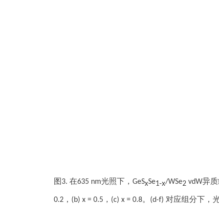
图3.
在635 nm光照下，GeS
Se
/WSe
vdW异
x
1-x
2
0.2，(b) x = 0.5，(c) x = 0.8。(d-f)
对应组分下，光