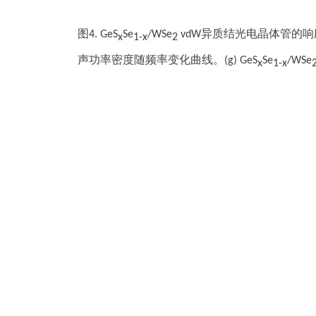
图4. GeS
Se
/WSe
vdW异质结光电晶体管的响应
x
1-x
2
声功率密度随频率变化曲线。(g) GeS
Se
/WSe
x
1-x