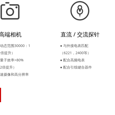
高端相机
直流 / 交流探针
超动态范围30000：1
● 与外接电表匹配
十倍提升）
（6221，2400等）
高量子效率>80%
● 配合高频电表
.2倍提升）
● 配合引线键合器件
高速摄像和高分辨率