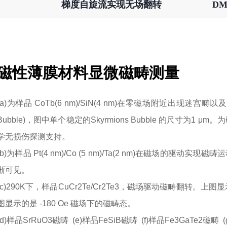
梯度自旋流实现无场翻转
D
磁性薄膜材料显微磁畴测量
(a)为样品 CoTb(6 nm)/SiN(4 nm)在零磁场附近出现迷宫畴
Bubble)，图中单个稳定的Skyrmions Bubble 的尺寸为1 
学无损伤探测支持。
(b)为样品 Pt(4 nm)/Co (5 nm)/Ta(2 nm)在磁场的驱动实
晰可见。
(c)290K下，样品CuCr2Te/Cr2Te3，磁场驱动磁畴翻转。上
图显示的是 -180 Oe 磁场下的磁畴态。
(d)样品SrRuO3磁畴 (e)样品FeSiB磁畴 (f)样品Fe3GaTe2磁畴 