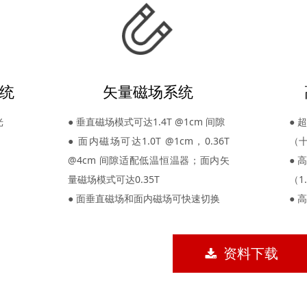
统
矢量磁场系统
光
● 垂直磁场模式可达
1.4T
@1cm
间隙
● 
● 面内磁场可达
1.0T @1cm，0.36T
（
@4cm 间隙适配低温恒温器；面内矢
● 
量磁场模式可达0.35T
（1
● 面垂直磁场和面内磁场可快速切换
● 
끂
资料下载