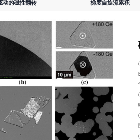
驱动的磁性翻转
梯度自旋流累积